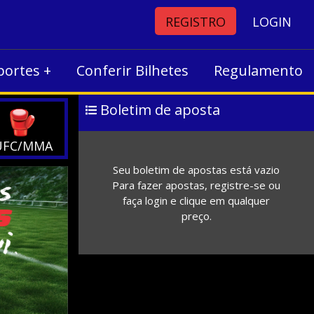
REGISTRO
LOGIN
portes
Conferir Bilhetes
Regulamento
Boletim de aposta
UFC/MMA
Seu boletim de apostas está vazio
Para fazer apostas, registre-se ou
faça login e clique em qualquer
preço.