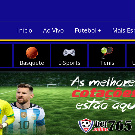
Início
Ao Vivo
Futebol
Mais Es
i
Basquete
E-Sports
Tenis