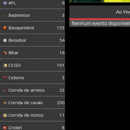
AFL
6
Ao Viv
Badminton
3
Nenhum evento disponível
Basquetebol
153
Beisebol
54
Bihar
16
CS:GO
101
Ciclismo
3
Corrida de arreios
23
Corrida de cavalo
230
Corrida de motos
11
Cricket
8