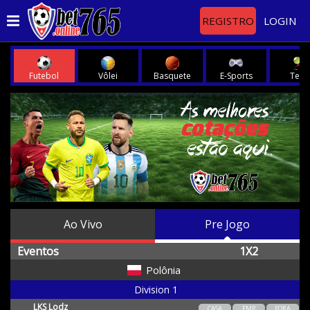
REGISTRO
LOGIN
Futebol
Vôlei
Basquete
E-Sports
Teni
Ao Vivo
Pre Jogo
Eventos
1X2
Polônia
Division 1
LKS Lodz
CASA
EMP
FORA